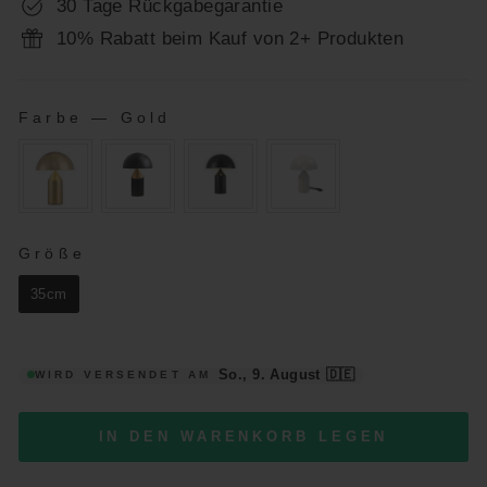
30 Tage Rückgabegarantie
10% Rabatt beim Kauf von 2+ Produkten
Farbe
—
Gold
FARBE
GRÖSSE
Größe
35cm
So., 9. August
🇩🇪
WIRD VERSENDET AM
IN DEN WARENKORB LEGEN