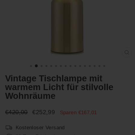
Sc
(E
Vintage Tischlampe mit
warmem Licht für stilvolle
Wohnräume
Normaler
Sonderpreis
€420,00
€252,99
Sparen €167,01
Preis
Kostenloser Versand