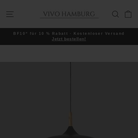
Direkt
zum
SEITENNAVIGATION
SUCHE
E
Inhalt
BF10“ für 10 % Rabatt · Kostenloser Versand
Jetzt bestellen!
Pause
Diashow