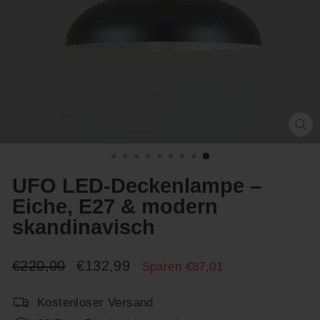
Sc
(E
UFO LED-Deckenlampe –
Eiche, E27 & modern
skandinavisch
Normaler
Sonderpreis
€220,00
€132,99
Sparen €87,01
Preis
Kostenloser Versand