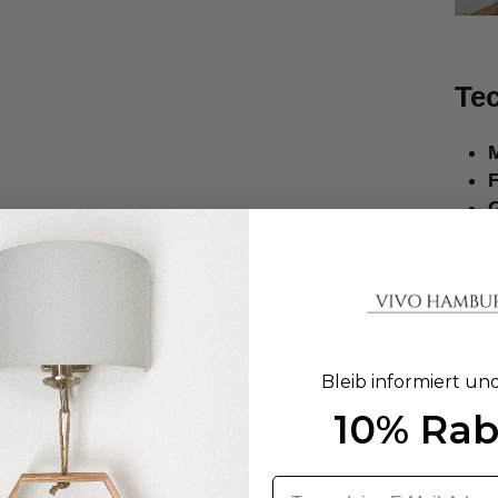
Tec
M
Bleib informiert un
10% Rab