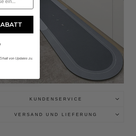
RABATT
e
rhalt von Updates zu.
KUNDENSERVICE
VERSAND UND LIEFERUNG