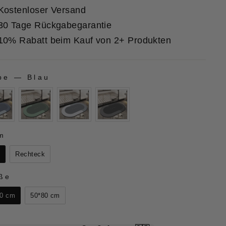
Kostenloser Versand
30 Tage Rückgabegarantie
10% Rabatt beim Kauf von 2+ Produkten
be
—
Blau
BE
m
RM
l
Rechteck
SSE
ße
60 cm
50*80 cm