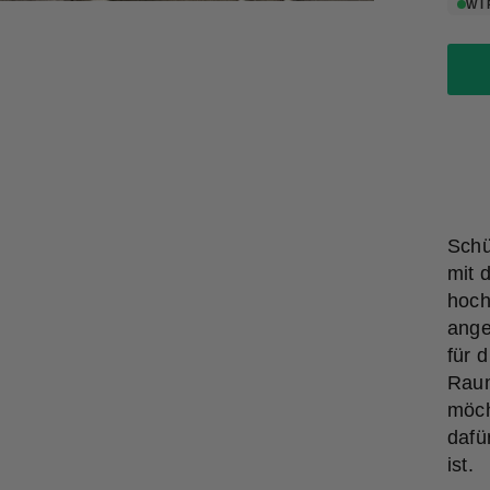
WI
Schü
mit 
hoch
ange
für 
Raum
möch
dafü
ist.