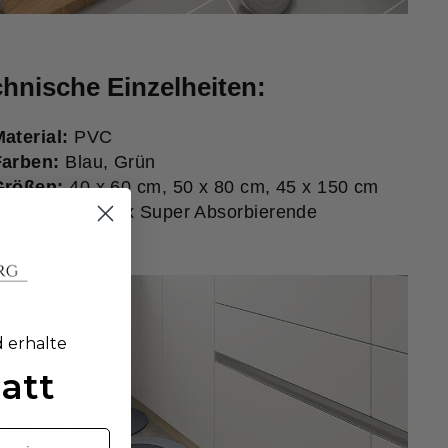
hnische Einzelheiten:
aterial:
PVC
Farben:
Blau, Grün
Größen:
40 x 60 cm, 50 x 80 cm, 45 x 150 cm
Verpackung:
1 x Super Absorbierende
Bodenmatte
d erhalte
att