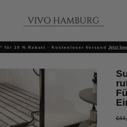
Jetzt bes
“ für 10 % Rabatt · Kostenloser Versand
Pause
Diashow
Su
ru
Fü
Ei
Norm
€44
Prei