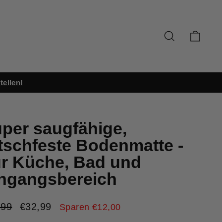
SUCHE
EIN
tellen!
per saugfähige,
tschfeste Bodenmatte -
r Küche, Bad und
ngangsbereich
aler
Sonderpreis
,99
€32,99
Sparen €12,00
s