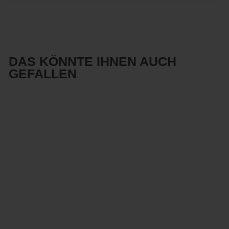
DAS KÖNNTE IHNEN AUCH
GEFALLEN
Reduziert
Moderne
Travertin
Wandleuchte –
Scheibenform
mit Holz- und
Metallelemente