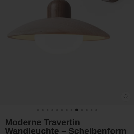
Sc
(E
Moderne Travertin
Wandleuchte – Scheibenform