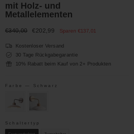
mit Holz- und
Metallelementen
Normaler
Sonderpreis
€340,00
€202,99
Sparen €137,01
Preis
Kostenloser Versand
30 Tage Rückgabegarantie
10% Rabatt beim Kauf von 2+ Produkten
Farbe
—
Schwarz
FARBE
Schaltertyp
SCHALTERTYP