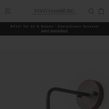
Direkt
zum
SEITENNAVIGATION
SUCHE
E
Inhalt
BF10“ für 10 % Rabatt · Kostenloser Versand
Jetzt bestellen!
Pause
Diashow