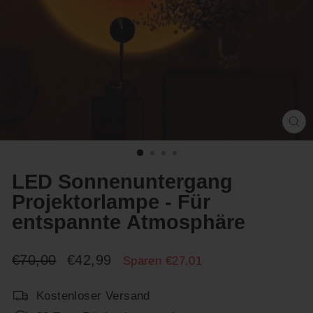
Sc
(E
LED Sonnenuntergang
Projektorlampe - Für
entspannte Atmosphäre
Normaler
Sonderpreis
€70,00
€42,99
Sparen €27,01
Preis
Kostenloser Versand