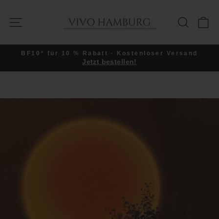
Direkt
zum
SEITENNAVIGATION
SUCHE
E
Inhalt
BF10“ für 10 % Rabatt · Kostenloser Versand
Jetzt bestellen!
Pause
Diashow