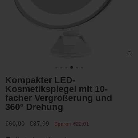
Sc
(E
Kompakter LED-
Kosmetikspiegel mit 10-
facher Vergrößerung und
360° Drehung
Normaler
Sonderpreis
€60,00
€37,99
Sparen €22,01
Preis