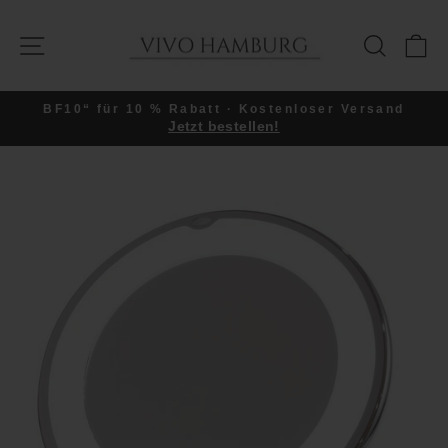
Direkt
zum
SEITENNAVIGATION
SUCHE
E
Inhalt
BF10“ für 10 % Rabatt · Kostenloser Versand
Jetzt bestellen!
Pause
Diashow