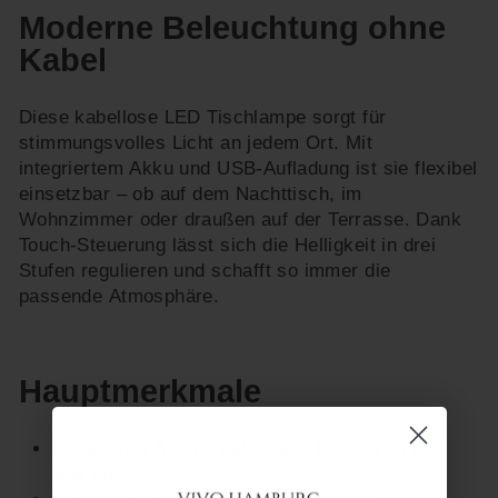
Moderne Beleuchtung ohne
Kabel
Diese kabellose LED Tischlampe sorgt für
stimmungsvolles Licht an jedem Ort. Mit
integriertem Akku und USB-Aufladung ist sie flexibel
einsetzbar – ob auf dem Nachttisch, im
Wohnzimmer oder draußen auf der Terrasse. Dank
Touch-Steuerung lässt sich die Helligkeit in drei
Stufen regulieren und schafft so immer die
passende Atmosphäre.
Hauptmerkmale
Integrierter Akku – kabelloser Betrieb ohne
Steckdose