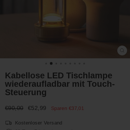
Sc
(E
Kabellose LED Tischlampe
wiederaufladbar mit Touch-
Steuerung
Normaler
Sonderpreis
€90,00
€52,99
Sparen €37,01
Preis
Kostenloser Versand