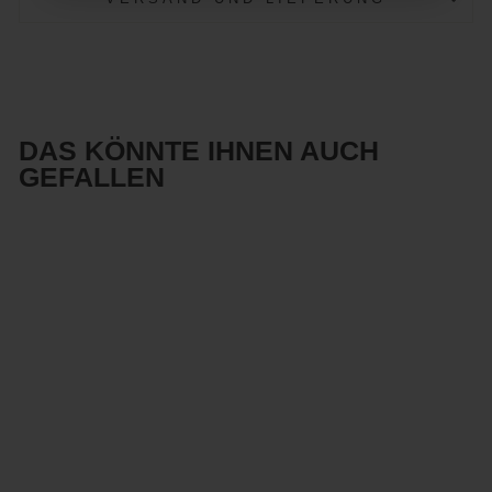
DAS KÖNNTE IHNEN AUCH
GEFALLEN
Reduziert
Kabellose LED
Tischlampe
wiederaufladba
r mit Touch-
Steuerung