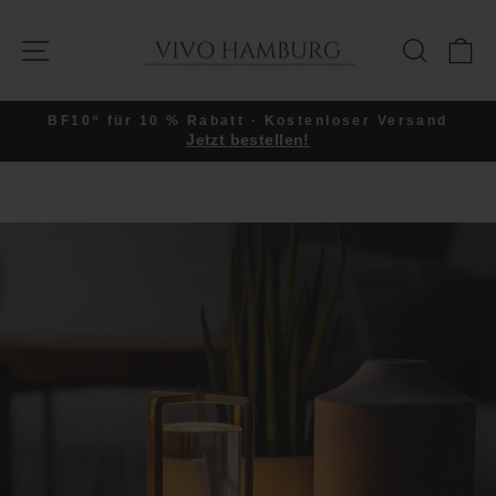
Direkt
zum
SEITENNAVIGATION
SUCHE
E
Inhalt
BF10“ für 10 % Rabatt · Kostenloser Versand
Jetzt bestellen!
Pause
Diashow