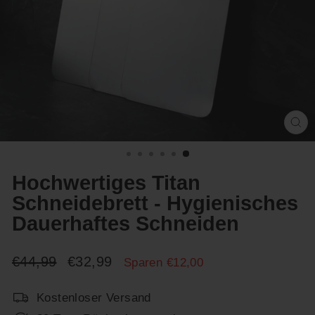
Sc
(E
Hochwertiges Titan
Schneidebrett - Hygienisches
Dauerhaftes Schneiden
Normaler
Sonderpreis
€44,99
€32,99
Sparen €12,00
Preis
Kostenloser Versand