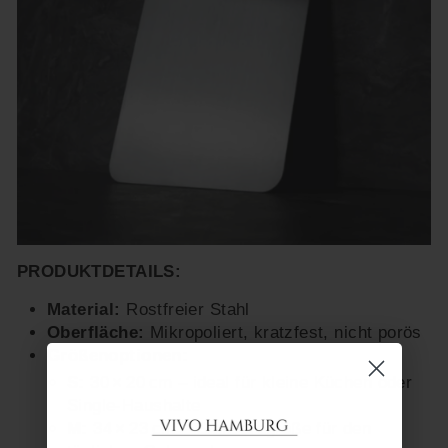
PRODUKTDETAILS:
Material:
Rostfreier Stahl
Oberfläche:
Mikropoliert, kratzfest, nicht porös
Größenoptionen:
S:
30 × 20 cm – ideal für kleine Küchen oder
Single-Haushalte
M:
34 × 23 cm – Standardgröße für den