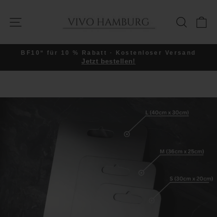
Direkt
zum
SEITENNAVIGATION
SUCHE
E
Inhalt
BF10“ für 10 % Rabatt · Kostenloser Versand
Jetzt bestellen!
Pause
Diashow