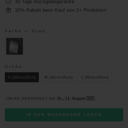
30 Tage Rückgabegarantie
10% Rabatt beim Kauf von 2+ Produkten
Farbe
—
Grau
FARBE
GRÖSSE
Größe
S (30cmx20cm)
M (36cmx25cm)
L (40cmx30cm)
Di., 11. August
🇩🇪
WIRD VERSENDET AM
IN DEN WARENKORB LEGEN