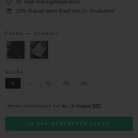
30 Tage Rückgabegarantie
10% Rabatt beim Kauf von 2+ Produkten
Farbe
—
Schwarz
FARBE
GRÖSSE
Größe
M
L
XL
2XL
3XL
So., 9. August
🇩🇪
WIRD VERSENDET AM
IN DEN WARENKORB LEGEN