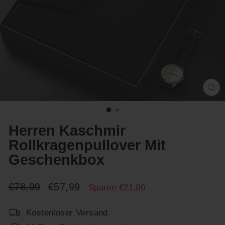
Sc
(E
Herren Kaschmir
Rollkragenpullover Mit
Geschenkbox
Normaler
Sonderpreis
€78,99
€57,99
Sparen €21,00
Preis
Kostenloser Versand