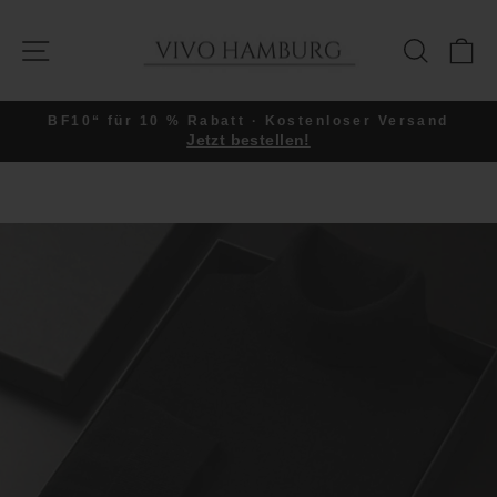
Direkt
zum
SEITENNAVIGATION
SUCHE
E
Inhalt
BF10“ für 10 % Rabatt · Kostenloser Versand
Jetzt bestellen!
Pause
Diashow