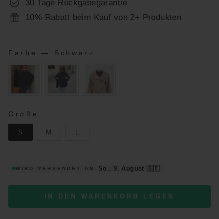
30 Tage Rückgabegarantie
10% Rabatt beim Kauf von 2+ Produkten
Farbe
—
Schwarz
FARBE
GRÖSSE
Größe
S
M
L
So., 9. August
🇩🇪
WIRD VERSENDET AM
IN DEN WARENKORB LEGEN