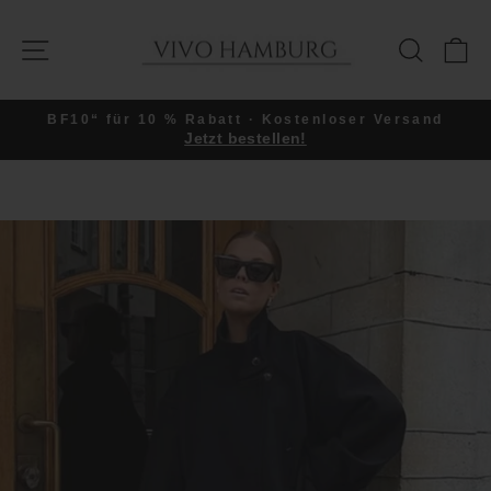
Direkt
zum
SEITENNAVIGATION
SUCHE
E
Inhalt
BF10“ für 10 % Rabatt · Kostenloser Versand
Jetzt bestellen!
Pause
Diashow