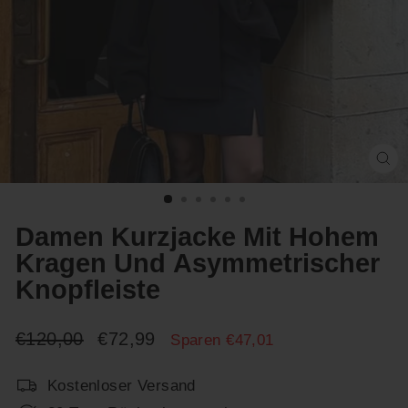
Sc
(E
Damen Kurzjacke Mit Hohem
Kragen Und Asymmetrischer
Knopfleiste
Normaler
Sonderpreis
€120,00
€72,99
Sparen €47,01
Preis
Kostenloser Versand