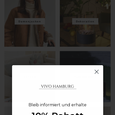
Damenjacken
Dekoration
Decken
Außenlampen
Bleib informiert und erhalte
Bleib informiert und erhalte